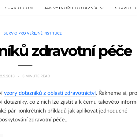
SURVIO.COM
JAK VYTVOŘIT DOTAZNÍK
SURVIO F
SURVIO PRO VEŘEJNÉ INSTITUCE
níků zdravotní péče
2.5.2013
3
MINUTE READ
ví
vzory dotazníků z oblasti zdravotnictví
. Řekneme si, pr
í dotazníky, co z nich lze zjistit a k čemu takovéto infor
také pár konkrétních příkladů jak aplikovat jednoduché
oskytování zdravotní péče..