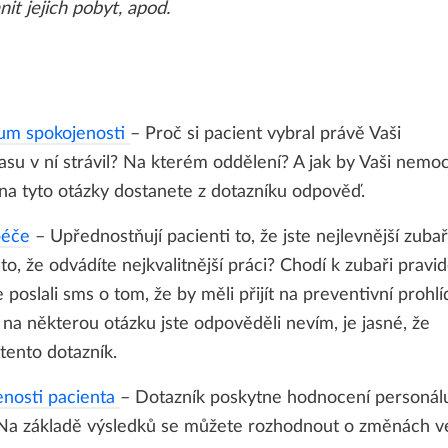
it jejich pobyt, apod.
um spokojenosti
– Proč si pacient vybral právě Vaši
asu v ní strávil? Na kterém oddělení? A jak by Vaši nemoc
na tyto otázky dostanete z dotazníku odpověď.
péče
– Upřednostňují pacienti to, že jste nejlevnější zuba
o, že odvádíte nejkvalitnější práci? Chodí k zubaři pravi
e poslali sms o tom, že by měli přijít na preventivní prohl
 na některou otázku jste odpověděli nevím, je jasné, že
tento dotazník.
nosti pacienta
– Dotazník poskytne hodnocení personál
. Na základě výsledků se můžete rozhodnout o změnách v