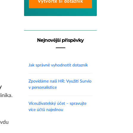
Vytvořte si dotazník
Nejnovější příspěvky
Jak správně vyhodnotit dotazník
Zpovídáme naši HR: Využití Survio
y
v personalistice
inika.
Víceuživatelský účet – spravujte
více účtů najednou
avdu