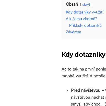
Obsah
skrýt
Kdy dotazníky využít?
A k čemu vlastně?
Příklady dotazníků
Závěrem
Kdy dotazníky
Ač to tak na první pohl
mnohé využití. A nezále
Před návštěvou –
V
návštěvou nechat p
smysl, aby chodil. 