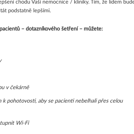
epšení chodu Vaší nemocnice / kliniky. Tím, že lidem bud
tát podstatně lepšími.
pacientů – dotazníkového šetření – můžete:
y
bu v čekárně
k pohotovosti, aby se pacienti nebelhali přes celou
tupnit Wi-Fi