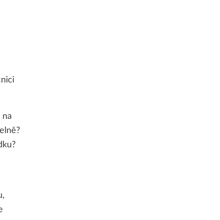
nici
ř na
delně?
ídku?
u,
e