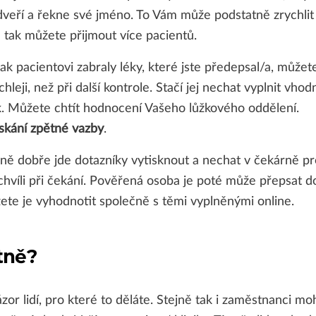
dveří a řekne své jméno. To Vám může podstatně zrychlit
 tak můžete přijmout více pacientů.
jak pacientovi zabraly léky, které jste předepsal/a, můžet
chleji, než při další kontrole. Stačí jej nechat vyplnit vhod
k. Můžete chtít hodnocení Vašeho lůžkového oddělení.
ískání zpětné vazby
.
ně dobře jde dotazníky vytisknout a nechat v čekárně pr
chvíli při čekání. Pověřená osoba je poté může přepsat d
ete je vyhodnotit společně s těmi vyplněnými online.
tně?
názor lidí, pro které to děláte. Stejně tak i zaměstnanci m