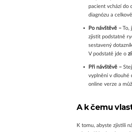
pacient vchází do 
diagnózu a celkově
Po návštěvě –
To, 
zjistit podstatně ry
sestavený dotazní
V podstatě jde o
z
Při návštěvě –
Stej
vyplnění v dlouhé 
online verze a můž
A k čemu vlas
K tomu, abyste zjistili 