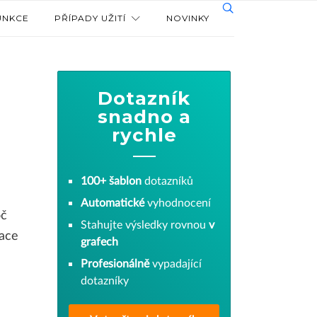
UNKCE
PŘÍPADY UŽITÍ
NOVINKY
Dotazník
snadno a
rychle
100+ šablon
dotazníků
Automatické
vyhodnocení
oč
Stahujte výsledky rovnou
v
mace
grafech
Profesionálně
vypadající
dotazníky