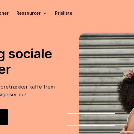
oner
Ressourcer
Prisliste
g sociale
er
foretrækker kaffe frem
øgelser nu!