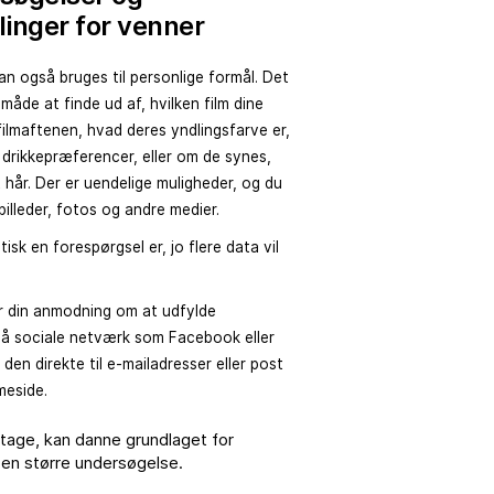
inger for venner
n også bruges til personlige formål. Det
 måde at finde ud af, hvilken film dine
l filmaftenen, hvad deres yndlingsfarve er,
 drikkepræferencer, eller om de synes,
it hår. Der er uendelige muligheder, og du
illeder, fotos og andre medier.
isk en forespørgsel er, jo flere data vil
 din anmodning om at udfylde
å sociale netværk som Facebook eller
 den direkte til e-mailadresser eller post
meside.
dtage, kan danne grundlaget for
 en større undersøgelse.