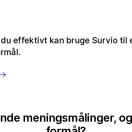
du effektivt kan bruge Survio til
ormål.
finde meningsmålinger, og
formål?