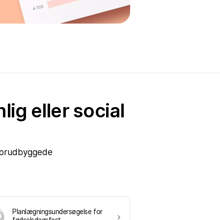
ig eller social
 forudbyggede
Planlægningsundersøgelse for