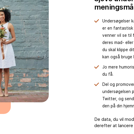
meningsmål
Undersøgelser ka
er en fantastisk
venner vil se ti
deres mad- eller
du skal klippe d
kan også bruge b
Jo mere humorist
du få.
Del og promover
undersøgelsen p
Twitter, og send
den på din hjem
De data, du vil mo
derefter at lancere