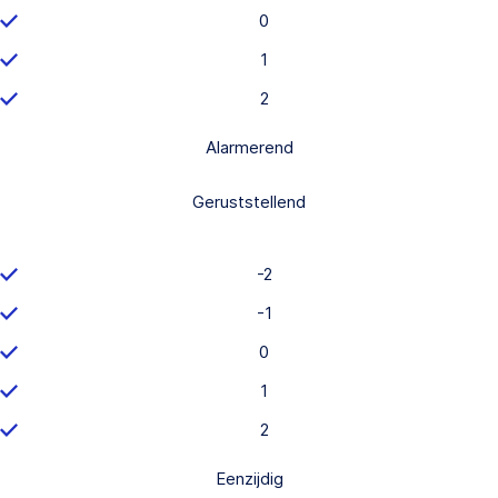
0
1
2
Alarmerend
Geruststellend
-2
-1
0
1
2
Eenzijdig