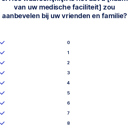
van uw medische faciliteit] zou
aanbevelen bij uw vrienden en familie?
0
1
2
3
4
5
6
7
8