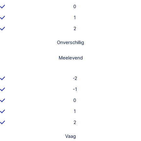
0
1
2
Onverschillig
Meelevend
-2
-1
0
1
2
Vaag