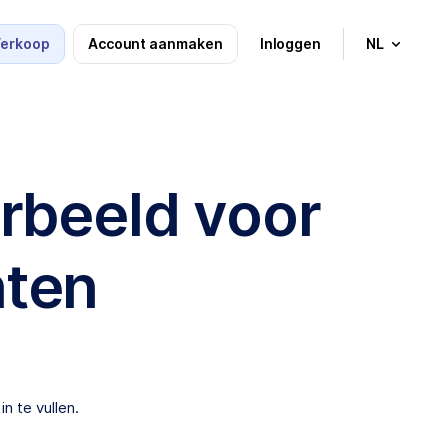
Verkoop
Account aanmaken
Inloggen
NL
rbeeld voor
nten
n te vullen.