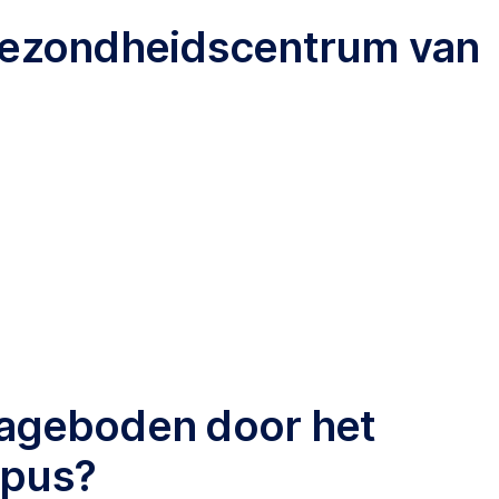
 gezondheidscentrum van
anageboden door het
mpus?