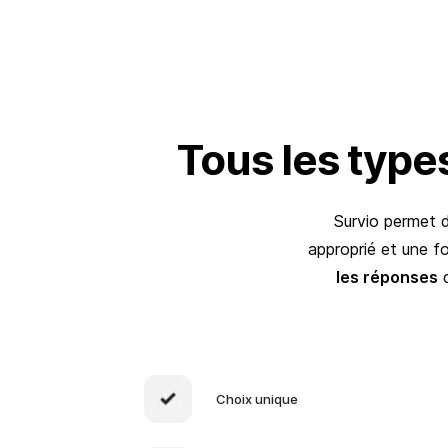
Tous les type
Survio permet d
approprié et une fo
les réponses
q
Choix unique