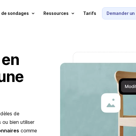
 de sondages
Ressources
Tarifs
Demander un 
 en
'une
odèles de
ou bien utiliser
onnaires
comme