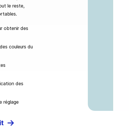
ut le reste,
rtables.
r obtenir des
 des couleurs du
tes
ication des
e réglage
it