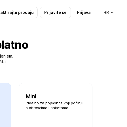
aktirajte prodaju
Prijavite se
Prijava
HR
platno
jenjem.
taji.
Mini
Idealno za pojedince koji počinju
s obrascima i anketama.