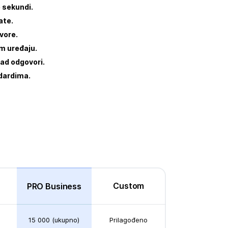
o sekundi.
ate.
vore.
em uređaju.
kad odgovori.
dardima.
Custom
PRO Business
15 000 (ukupno)
Prilagođeno