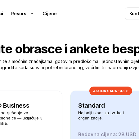
ci
Resursi
Cijene
Kont
ite obrasce i ankete bes
ite s moćnim značajkama, gotovim predlošcima i jednostavnim dijel
gradite kada su vam potrebni branding, veći limiti i napredniji izvješ
AKCIJA SADA -43 %
 Business
Standard
no rješenje za
Najbolji izbor za tvrtke i
sionalce — uključuje 3
organizacije.
nika.
Redovna cijena:
28 USD