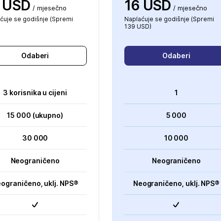
 USD
16 USD
/ mjesečno
/ mjesečno
ćuje se godišnje (Spremi
Naplaćuje se godišnje (Spremi
139 USD)
Odaberi
Odaberi
3 korisnika u cijeni
1
15 000 (ukupno)
5 000
30 000
10 000
Neograničeno
Neograničeno
ograničeno, uklj. NPS®
Neograničeno, uklj. NPS®