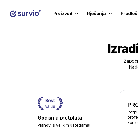
Proizvod
Rješenja
Predloš
Izrad
Započn
Nado
PRO
Potpu
Godišnja pretplata
profe
koris
Planovi s velikim uštedama!