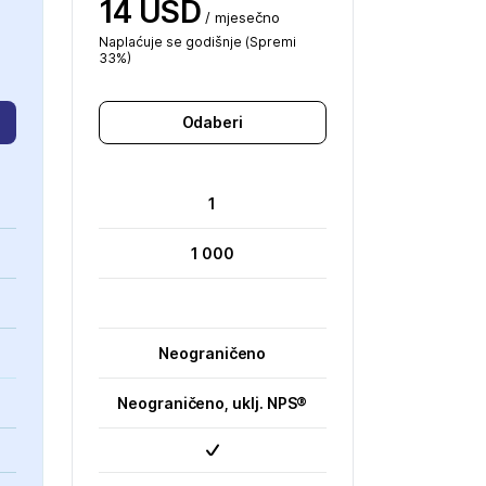
14 USD
/ mjesečno
Naplaćuje se godišnje (Spremi
33%)
Odaberi
1
1 000
Neograničeno
Neograničeno, uklj. NPS®