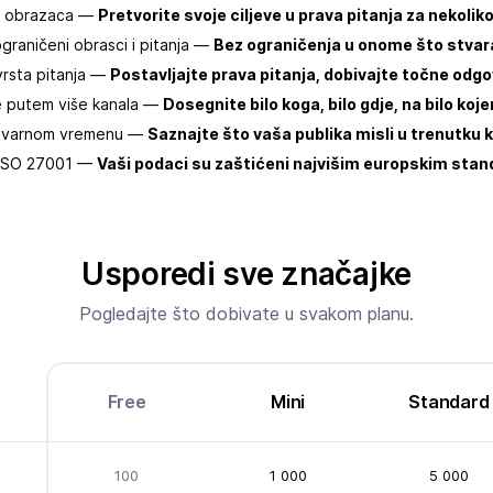
or obrazaca —
Pretvorite svoje ciljeve u prava pitanja za nekolik
graničeni obrasci i pitanja —
Bez ograničenja u onome što stvar
vrsta pitanja —
Postavljajte prava pitanja, dobivajte točne odgo
je putem više kanala —
Dosegnite bilo koga, bilo gdje, na bilo koj
 stvarnom vremenu —
Saznajte što vaša publika misli u trenutku 
ISO 27001 —
Vaši podaci su zaštićeni najvišim europskim stan
Usporedi sve značajke
Pogledajte što dobivate u svakom planu.
Free
Mini
Standard
100
1 000
5 000