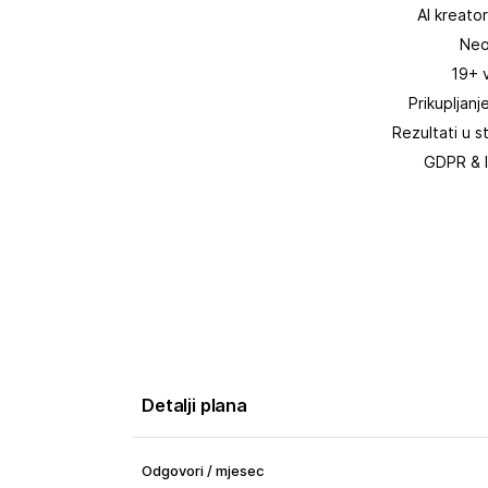
AI kreat
Neo
19+ 
Prikupljan
Rezultati u
GDPR & 
Detalji plana
Odgovori / mjesec