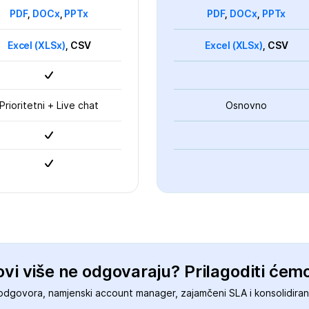
PDF
,
DOCx
,
PPTx
PDF
,
DOCx
,
PPTx
Excel (XLSx)
, CSV
Excel (XLSx)
, CSV
Prioritetni + Live chat
Osnovno
vi više ne odgovaraju? Prilagoditi ćemo
it odgovora, namjenski account manager, zajamčeni SLA i konsolidira