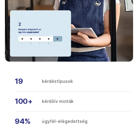
Mennyire elégedett az
ügyfélszolgálatunkkal?
19
kérdéstípusok
100+
kérdőív minták
94%
ügyfél-elégedettség