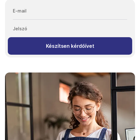
E-mail
Jelszó
Készítsen kérdőívet