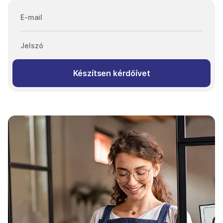
E-mail
Jelszó
Készítsen kérdőívet