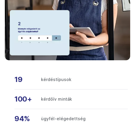
Mennyire elégedett az
ügyfélszolgálatunkkal?
19
kérdéstípusok
100+
kérdőív minták
94%
ügyfél-elégedettség