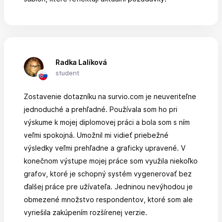
Radka Lalíková
student
Zostavenie dotazníku na survio.com je neuveriteľne
jednoduché a prehľadné. Používala som ho pri
výskume k mojej diplomovej práci a bola som s ním
veľmi spokojná. Umožnil mi vidieť priebežné
výsledky veľmi prehľadne a graficky upravené. V
konečnom výstupe mojej práce som využila niekoľko
grafov, ktoré je schopný systém vygenerovať bez
ďalšej práce pre užívateľa. Jedninou nevýhodou je
obmezené množstvo respondentov, ktoré som ale
vyriešila zakúpením rozšírenej verzie.