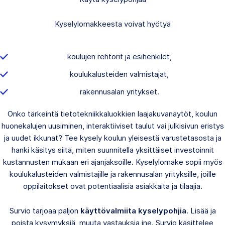
Kyselylomakkeesta voivat hyötyä
koulujen rehtorit ja esihenkilöt,
koulukalusteiden valmistajat,
rakennusalan yritykset.
Onko tärkeintä tietotekniikkaluokkien laajakuvanäytöt, koulun
huonekalujen uusiminen, interaktiiviset taulut vai julkisivun eristys
ja uudet ikkunat? Tee kysely koulun yleisestä varustetasosta ja
hanki käsitys siitä, miten suunnitella yksittäiset investoinnit
kustannusten mukaan eri ajanjaksoille. Kyselylomake sopii myös
koulukalusteiden valmistajille ja rakennusalan yrityksille, joille
oppilaitokset ovat potentiaalisia asiakkaita ja tilaajia.
Survio tarjoaa paljon
käyttövalmiita kyselypohjia
. Lisää ja
poista kysymyksiä, muuta vastauksia jne. Survio käsittelee