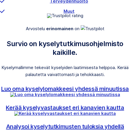
Terveydenhuolto
Muut
Arvostelu
erinomainen
on
Survio on kyselytutkimusohjelmisto
kaikille.
Kyselymallimme tekevät kyselyiden laatimisesta helppoa. Kerää
palautetta vaivattomasti ja tehokkaasti.
Luo oma kyselylomakkeesi yhdessä minuutissa
Kerää kyselyvastaukset eri kanavien kautta
Analysoi kyselytutkimusten tuloksia yhdellä