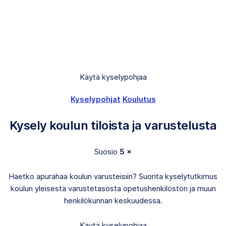
Käytä kyselypohjaa
Kyselypohjat
Koulutus
Kysely koulun tiloista ja varustelusta
Suosio
5 ×
Haetko apurahaa koulun varusteisiin? Suorita kyselytutkimus
koulun yleisestä varustetasosta opetushenkilöstön ja muun
henkilökunnan keskuudessa.
Käytä kyselypohjaa