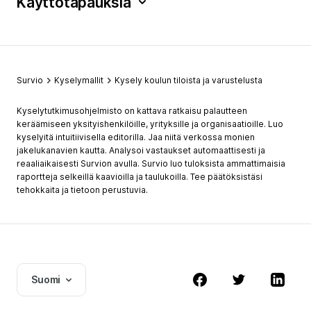
Käyttötapauksia
Survio
Kyselymallit
Kysely koulun tiloista ja varustelusta
Kyselytutkimusohjelmisto on kattava ratkaisu palautteen
keräämiseen yksityishenkilöille, yrityksille ja organisaatioille. Luo
kyselyitä intuitiivisella editorilla. Jaa niitä verkossa monien
jakelukanavien kautta. Analysoi vastaukset automaattisesti ja
reaaliaikaisesti Survion avulla. Survio luo tuloksista ammattimaisia
raportteja selkeillä kaavioilla ja taulukoilla. Tee päätöksistäsi
tehokkaita ja tietoon perustuvia.
Suomi