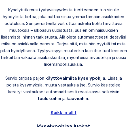
Kyselytutkimus tyytyväisyydestä tuotteeseen tuo sinulle
hyödyllistä tietoa, joka auttaa sinua ymmärtämään asiakkaiden
odotuksia. Sen perusteella voit ottaa askelia kohti tarvittavia
muutoksia – ulkoasun uudistusta, uusien ominaisuuksien
lisäämistä, hinnan tarkistusta. Älä oleta automaattisesti tietäväsi
mikä on asiakkaalle parasta. Tarjoa sitä, mitä hän pyytää tai mitä
pitää hyödyllisenä. Tyytyväisyys muutenkin kuin itse tuotteeseen
tarkoittaa vakaata asiakaskuntaa, myönteisiä arvosteluja ja uusia
liikemahdollisuuksia.
Survio tarjoaa paljon
käyttövalmiita kyselypohjia
. Lisää ja
poista kysymyksiä, muuta vastauksia jne. Survio käsittelee
kerätyt vastaukset automaattisesti reaaliajassa selkeisiin
taulukoihin
ja
kaavioihin
.
Kaikki mallit
Kyselypohjaa luokat