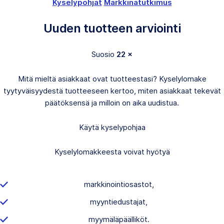
Kyselypohjat
Markkinatutkimus
Uuden tuotteen arviointi
Suosio
22 ×
Mitä mieltä asiakkaat ovat tuotteestasi? Kyselylomake
tyytyväisyydestä tuotteeseen kertoo, miten asiakkaat tekevät
päätöksensä ja milloin on aika uudistua.
Käytä kyselypohjaa
Kyselylomakkeesta voivat hyötyä
markkinointiosastot,
myyntiedustajat,
myymäläpäälliköt.