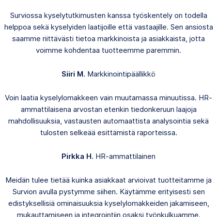
Surviossa kyselytutkimusten kanssa työskentely on todella
helppoa sekä kyselyiden laatijoille että vastaajille. Sen ansiosta
saamme riittävästi tietoa markkinoista ja asiakkaista, jotta
voimme kohdentaa tuotteemme paremmin.
Siiri M.
Markkinointipäällikkö
Voin laatia kyselylomakkeen vain muutamassa minuutissa. HR-
ammattilaisena arvostan etenkin tiedonkeruun laajoja
mahdollisuuksia, vastausten automaattista analysointia sekä
tulosten selkeää esittämistä raporteissa.
Pirkka H.
HR-ammattilainen
Meidän tulee tietää kuinka asiakkaat arvioivat tuotteitamme ja
Survion avulla pystymme siihen. Käytämme erityisesti sen
edistyksellisiä ominaisuuksia kyselylomakkeiden jakamiseen,
mukauttamiseen ja integrointiin osaksi työnkulkuamme.