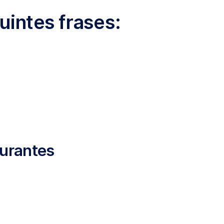
intes frases:
aurantes