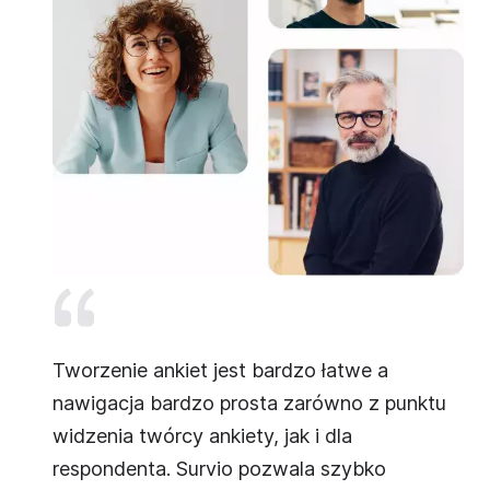
ę w
Tworzenie ankiet jest bardzo łatwe a
Su
wy
nawigacja bardzo prosta zarówno z punktu
pr
ceniam
widzenia twórcy ankiety, jak i dla
us
respondenta. Survio pozwala szybko
wa