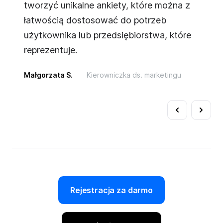
i i
tworzyć unikalne ankiety, które można z
po
łatwością dostosować do potrzeb
pl
użytkownika lub przedsiębiorstwa, które
Paw
reprezentuje.
Małgorzata S.
Kierowniczka ds. marketingu
Rejestracja za darmo