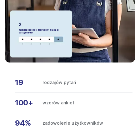
Jak bardzo jesteś zadowolony z naszej
obsługi klienta?
19
rodzajów pytań
100+
wzorów ankiet
94%
zadowolenie użytkowników