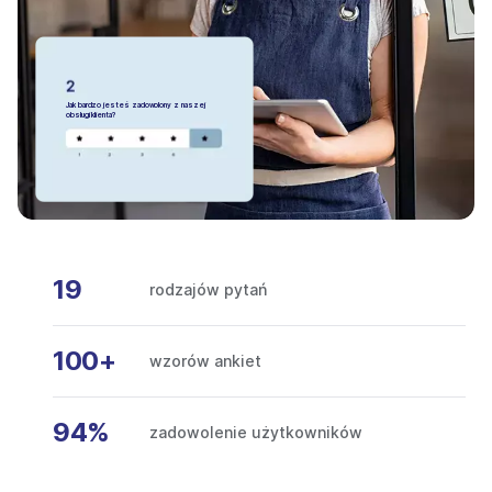
Jak bardzo jesteś zadowolony z naszej
obsługi klienta?
19
rodzajów pytań
100+
wzorów ankiet
94%
zadowolenie użytkowników