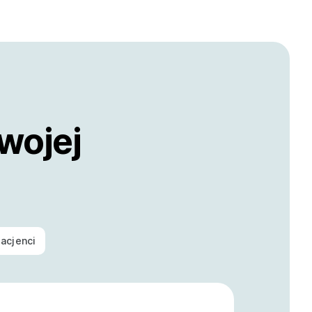
wojej
acjenci