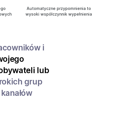
ego
Automatyczne przypomnienia to
towych
wysoki współczynnik wypełnienia
racowników i
wojego
obywateli lub
rokich grup
 kanałów