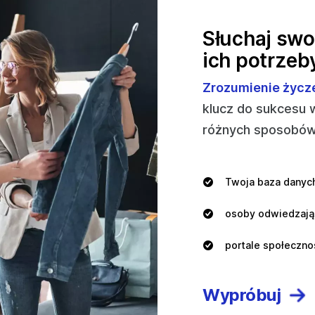
Słuchaj swoi
ich potrzeb
Zrozumienie życz
klucz do sukcesu w
różnych sposobów
Twoja baza danych
osoby odwiedzają
portale społeczno
Wypróbuj