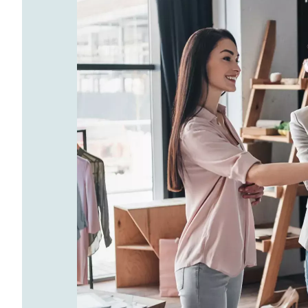
tów
 do
ni.