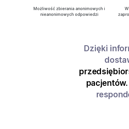
Możliwość zbierania anonimowych i
W
nieanonimowych odpowiedzi
zapro
Dzięki info
dost
przedsiębio
pacjentów.
respond