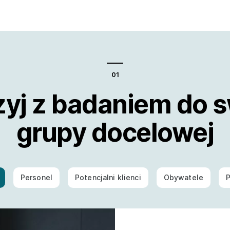
zyj z badaniem do s
grupy docelowej
Personel
Potencjalni klienci
Obywatele
P