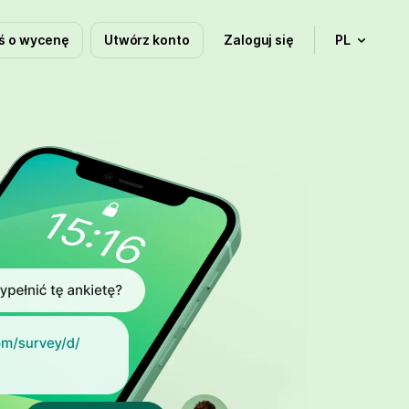
ś o wycenę
Utwórz konto
Zaloguj się
PL