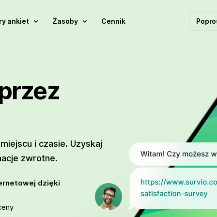
y ankiet
Zasoby
Cennik
Popro
przez
iejscu i czasie. Uzyskaj
macje zwrotne.
ernetowej dzięki
ceny