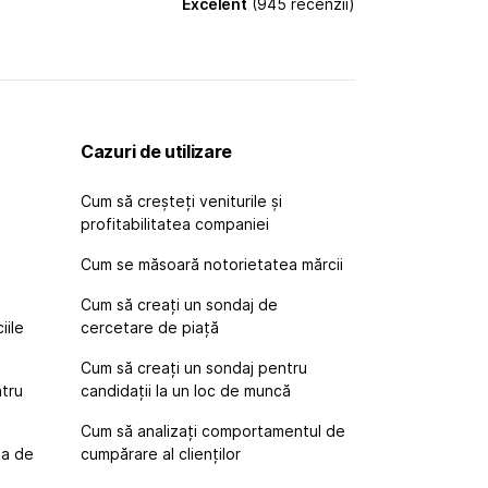
Excelent
(945 recenzii)
Cazuri de utilizare
Cum să creșteți veniturile și
profitabilitatea companiei
Cum se măsoară notorietatea mărcii
e
Cum să creați un sondaj de
iile
cercetare de piață
Cum să creați un sondaj pentru
ntru
candidații la un loc de muncă
Cum să analizați comportamentul de
ta de
cumpărare al clienților