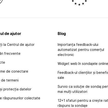
ul de ajutor
Blog
i la Centrul de ajutor
Importanța feedback-ului
automatizat pentru comerțul
ări frecvente
electronic
cte
Widget web în sondajele onlin
eme de conectare
Feedback-ul clienților și benefic
sale
 de termeni
Survio ca soluție de sondaj pe
i protecția datelor
mai mulți utilizatori
le răspunsurilor colectate
12+1 sfaturi pentru a crește ra
răspuns la sondaje