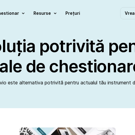
hestionar
Resurse
Prețuri
Vrea
uția potrivită pe
tale de chestionar
vio este alternativa potrivită pentru actualul tău instrument 