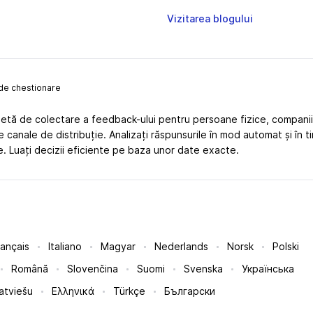
Vizitarea blogului
 de chestionare
tă de colectare a feedback-ului pentru persoane fizice, companii și
e de canale de distribuție. Analizați răspunsurile în mod automat și în
te. Luați decizii eficiente pe baza unor date exacte.
rançais
Italiano
Magyar
Nederlands
Norsk
Polski
Română
Slovenčina
Suomi
Svenska
Українська
atviešu
Ελληνικά
Türkçe
Български