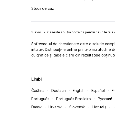
Studii de caz
Survio
Găsește soluția potrivită pentru nevoile tale
Software-ul de chestionare este o soluție comple
intuitiv. Distribuiți-le online printr-o multitudin
cu grafice și tabele clare din rezultatele obținu
Limbi
Čeština
Deutsch
English
Español
F
Português
Português Brasileiro
Русский
Dansk
Hrvatski
Slovenski
Lietuvių
L