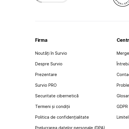
Firma
Centr
Noutăți în Survio
Mergeț
Despre Survio
Întreb
Prezentare
Conta
Survio PRO
Probl
Securitate cibernetică
Glosar
Termeni și condiții
GDPR ș
Politica de confidențialitate
Limite
Prelucrarea datelor personale (DPA)