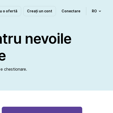
u o ofertă
Creați un cont
Conectare
RO
ntru nevoile
e
de chestionare.