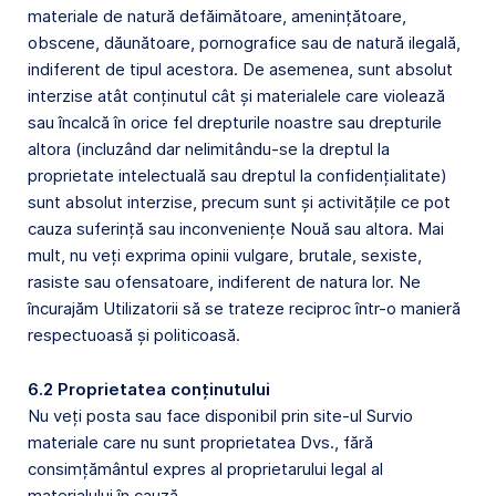
materiale de natură defăimătoare, amenințătoare,
obscene, dăunătoare, pornografice sau de natură ilegală,
indiferent de tipul acestora. De asemenea, sunt absolut
interzise atât conținutul cât și materialele care violează
sau încalcă în orice fel drepturile noastre sau drepturile
altora (incluzând dar nelimitându-se la dreptul la
proprietate intelectuală sau dreptul la confidențialitate)
sunt absolut interzise, precum sunt și activitățile ce pot
cauza suferință sau inconveniențe Nouă sau altora. Mai
mult, nu veți exprima opinii vulgare, brutale, sexiste,
rasiste sau ofensatoare, indiferent de natura lor. Ne
încurajăm Utilizatorii să se trateze reciproc într-o manieră
respectuoasă și politicoasă.
6.2 Proprietatea conținutului
Nu veți posta sau face disponibil prin site-ul Survio
materiale care nu sunt proprietatea Dvs., fără
consimțământul expres al proprietarului legal al
materialului în cauză.