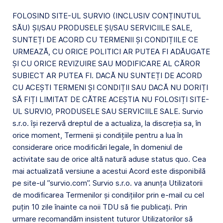
FOLOSIND SITE-UL SURVIO (INCLUSIV CONȚINUTUL
SĂU) ȘI/SAU PRODUSELE ȘI/SAU SERVICIILE SALE,
SUNTEȚI DE ACORD CU TERMENII ȘI CONDIȚIILE CE
URMEAZĂ, CU ORICE POLITICI AR PUTEA FI ADĂUGATE
ȘI CU ORICE REVIZUIRE SAU MODIFICARE AL CĂROR
SUBIECT AR PUTEA FI. DACĂ NU SUNTEȚI DE ACORD
CU ACEȘTI TERMENI ȘI CONDIȚII SAU DACĂ NU DORIȚI
SĂ FIȚI LIMITAT DE CĂTRE ACEȘTIA NU FOLOSIȚI SITE-
UL SURVIO, PRODUSELE SAU SERVICIILE SALE. Survio
s.r.o. își rezervă dreptul de a actualiza, la discreția sa, în
orice moment, Termenii și condițiile pentru a lua în
considerare orice modificări legale, în domeniul de
activitate sau de orice altă natură aduse status quo. Cea
mai actualizată versiune a acestui Acord este disponibilă
pe site-ul ”survio.com”. Survio s.r.o. va anunța Utilizatorii
de modificarea Termenilor și condițiilor prin e-mail cu cel
puțin 10 zile înainte ca noii TDU să fie publicați. Prin
urmare recomandăm insistent tuturor Utilizatorilor să