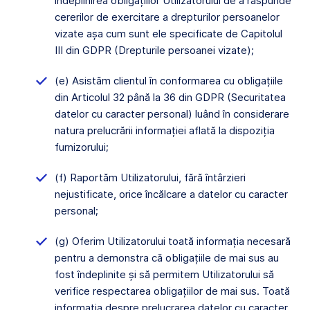
îndeplinirea obligațiilor Utilizatorului de a răspunde
cererilor de exercitare a drepturilor persoanelor
vizate așa cum sunt ele specificate de Capitolul
III din GDPR (Drepturile persoanei vizate);
(e) Asistăm clientul în conformarea cu obligațiile
din Articolul 32 până la 36 din GDPR (Securitatea
datelor cu caracter personal) luând în considerare
natura prelucrării informației aflată la dispoziția
furnizorului;
(f) Raportăm Utilizatorului, fără întârzieri
nejustificate, orice încălcare a datelor cu caracter
personal;
(g) Oferim Utilizatorului toată informația necesară
pentru a demonstra că obligațiile de mai sus au
fost îndeplinite și să permitem Utilizatorului să
verifice respectarea obligațiilor de mai sus. Toată
informația despre prelucrarea datelor cu caracter