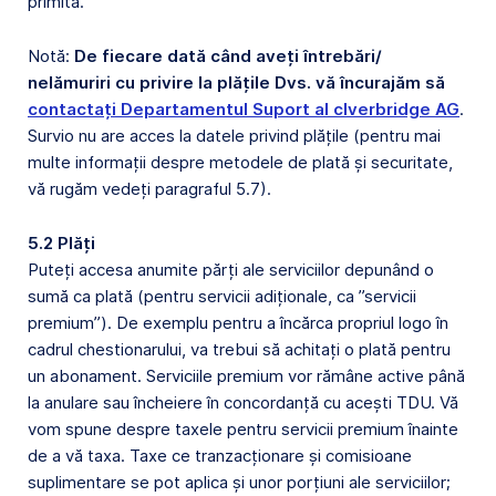
primită.
Notă:
De fiecare dată când aveți întrebări/
nelămuriri cu privire la plățile Dvs. vă încurajăm să
contactați Departamentul Suport al clverbridge AG
.
Survio nu are acces la datele privind plățile (pentru mai
multe informații despre metodele de plată și securitate,
vă rugăm vedeți paragraful 5.7).
5.2 Plăți
Puteți accesa anumite părți ale serviciilor depunând o
sumă ca plată (pentru servicii adiționale, ca ”servicii
premium”). De exemplu pentru a încărca propriul logo în
cadrul chestionarului, va trebui să achitați o plată pentru
un abonament. Serviciile premium vor rămâne active până
la anulare sau încheiere în concordanță cu acești TDU. Vă
vom spune despre taxele pentru servicii premium înainte
de a vă taxa. Taxe ce tranzacționare și comisioane
suplimentare se pot aplica și unor porțiuni ale serviciilor;