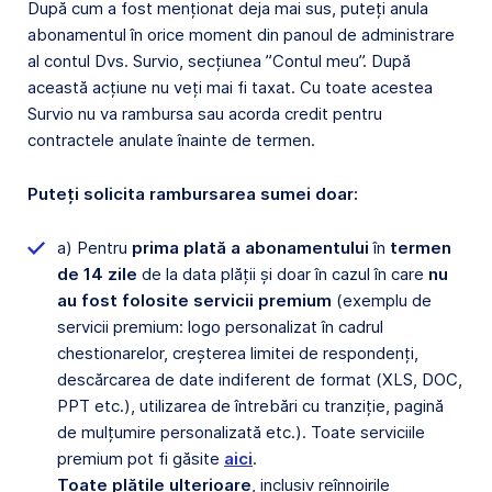
După cum a fost menționat deja mai sus, puteți anula
abonamentul în orice moment din panoul de administrare
al contul Dvs. Survio, secțiunea ”Contul meu”. După
această acțiune nu veți mai fi taxat. Cu toate acestea
Survio nu va rambursa sau acorda credit pentru
contractele anulate înainte de termen.
Puteți solicita rambursarea sumei doar:
a) Pentru
prima plată a abonamentului
în
termen
de 14 zile
de la data plății și doar în cazul în care
nu
au fost folosite servicii premium
(exemplu de
servicii premium: logo personalizat în cadrul
chestionarelor, creșterea limitei de respondenți,
descărcarea de date indiferent de format (XLS, DOC,
PPT etc.), utilizarea de întrebări cu tranziție, pagină
de mulțumire personalizată etc.). Toate serviciile
premium pot fi găsite
aici
.
Toate plățile ulterioare
, inclusiv reînnoirile