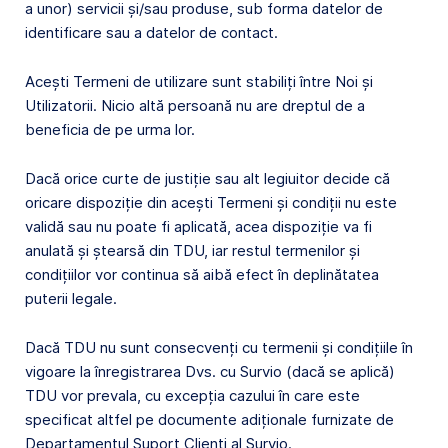
a unor) servicii și/sau produse, sub forma datelor de
identificare sau a datelor de contact.
Acești Termeni de utilizare sunt stabiliți între Noi și
Utilizatorii. Nicio altă persoană nu are dreptul de a
beneficia de pe urma lor.
Dacă orice curte de justiție sau alt legiuitor decide că
oricare dispoziție din acești Termeni și condiții nu este
validă sau nu poate fi aplicată, acea dispoziție va fi
anulată și ștearsă din TDU, iar restul termenilor și
condițiilor vor continua să aibă efect în deplinătatea
puterii legale.
Dacă TDU nu sunt consecvenți cu termenii și condițiile în
vigoare la înregistrarea Dvs. cu Survio (dacă se aplică)
TDU vor prevala, cu excepția cazului în care este
specificat altfel pe documente adiționale furnizate de
Departamentul Suport Clienți al Survio.