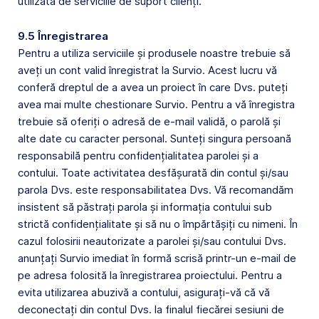
utilizată de serviciile de suport clienți.
9.5 Înregistrarea
Pentru a utiliza serviciile și produsele noastre trebuie să
aveți un cont valid înregistrat la Survio. Acest lucru vă
conferă dreptul de a avea un proiect în care Dvs. puteți
avea mai multe chestionare Survio. Pentru a vă înregistra
trebuie să oferiți o adresă de e-mail validă, o parolă și
alte date cu caracter personal. Sunteți singura persoană
responsabilă pentru confidențialitatea parolei și a
contului. Toate activitatea desfășurată din contul și/sau
parola Dvs. este responsabilitatea Dvs. Vă recomandăm
insistent să păstrați parola și informația contului sub
strictă confidențialitate și să nu o împărtășiți cu nimeni. În
cazul folosirii neautorizate a parolei și/sau contului Dvs.
anunțați Survio imediat în formă scrisă printr-un e-mail de
pe adresa folosită la înregistrarea proiectului. Pentru a
evita utilizarea abuzivă a contului, asigurați-vă că vă
deconectați din contul Dvs. la finalul fiecărei sesiuni de