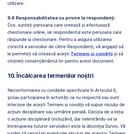
utilizare.
9.6 Responsabilitatea cu privire la respondenți
Dvs. sunteți persoana care creează și efectuează
chestionare online, iar respondentul este persoana care
răspunde la chestionare. Pentru a asigura utilizarea
corectă a serviciilor de către Respondenți, vă angajați să
le permiteți să citească acești
Termeni și condiții
și să
obțineți consimțământul lor pentru acest document.
10. Încălcarea termenilor noștri
Neconformarea cu condițiile specificate în Articolul 6,
și/sau participarea în activități ce nu respectă sau sunt
interzise de acești Termeni și condiții vă supun riscului de
acțiuni disciplinare sau urmărire penală. Decizia de a iniția
o acțiune disciplinară (incluzând, dar nelimitându-se la
întreruperea tuturor serviciilor) este la discreția Survio. Vă
rugăm să raportați eventuale abuzuri ale acestor Termeni