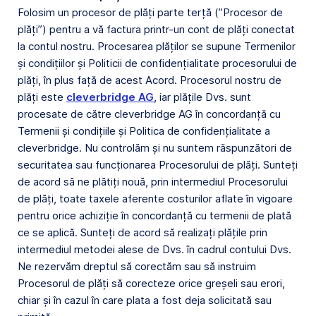
Folosim un procesor de plăți parte terță (”Procesor de
plăți”) pentru a vă factura printr-un cont de plăți conectat
la contul nostru. Procesarea plăților se supune Termenilor
și condițiilor și Politicii de confidențialitate procesorului de
plăți, în plus față de acest Acord. Procesorul nostru de
plăți este
cleverbridge AG
, iar plățile Dvs. sunt
procesate de către cleverbridge AG în concordanță cu
Termenii și condițiile și Politica de confidențialitate a
cleverbridge. Nu controlăm și nu suntem răspunzători de
securitatea sau funcționarea Procesorului de plăți. Sunteți
de acord să ne plătiți nouă, prin intermediul Procesorului
de plăți, toate taxele aferente costurilor aflate în vigoare
pentru orice achiziție în concordanță cu termenii de plată
ce se aplică. Sunteți de acord să realizați plățile prin
intermediul metodei alese de Dvs. în cadrul contului Dvs.
Ne rezervăm dreptul să corectăm sau să instruim
Procesorul de plăți să corecteze orice greșeli sau erori,
chiar și în cazul în care plata a fost deja solicitată sau