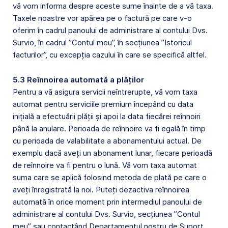
vă vom informa despre aceste sume înainte de a vă taxa.
Taxele noastre vor apărea pe o factură pe care v-o
oferim în cadrul panoului de administrare al contului Dvs.
Survio, în cadrul ”Contul meu”, în secțiunea ”Istoricul
facturilor”, cu excepția cazului în care se specifică altfel.
5.3 Reînnoirea automată a plăților
Pentru a vă asigura servicii neîntrerupte, vă vom taxa
automat pentru serviciile premium începând cu data
inițială a efectuării plății și apoi la data fiecărei reînnoiri
până la anulare. Perioada de reînnoire va fi egală în timp
cu perioada de valabilitate a abonamentului actual. De
exemplu dacă aveți un abonament lunar, fiecare perioadă
de reînnoire va fi pentru o lună. Vă vom taxa automat
suma care se aplică folosind metoda de plată pe care o
aveți înregistrată la noi. Puteți dezactiva reînnoirea
automată în orice moment prin intermediul panoului de
administrare al contului Dvs. Survio, secțiunea ”Contul
meu” sau contactând Departamentul nostru de Suport.