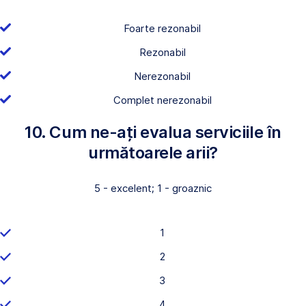
Foarte rezonabil
Rezonabil
Nerezonabil
Complet nerezonabil
10. Cum ne-ați evalua serviciile în
următoarele arii?
5 - excelent; 1 - groaznic
1
2
3
4