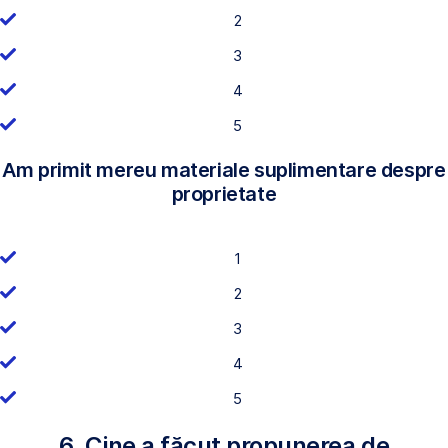
2
3
4
5
Am primit mereu materiale suplimentare despre
proprietate
1
2
3
4
5
6. Cine a făcut propunerea de