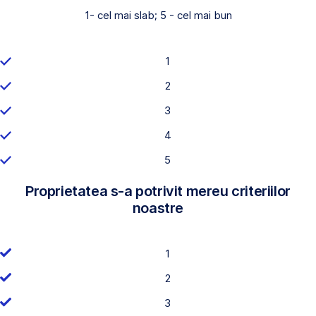
1- cel mai slab; 5 - cel mai bun
1
2
3
4
5
Proprietatea s-a potrivit mereu criteriilor
noastre
1
2
3