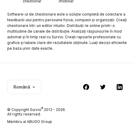
chestionar
imobiliar
Software-ul de chestionare este o soluție completă de colectare a
feedback-ului pentru persoane fizice, companii și organizații. Creați
chestionare într-un editor intuitiv. Distribuiți-le online printr-o
multitudine de canale de distribuție. Analizați răspunsurile în mod
automat și în timp real cu Survio. Creați rapoarte profesionale cu
grafice și tabele clare din rezultatele obținute. Luați decizii eficiente
pe baza unor date exacte.
Română
®
© Copyright
Survio
2012 - 2026.
All rights reserved.
Membru al ABUGO Group