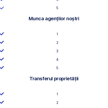
5
Munca agenților noștri
1
2
3
4
5
Transferul proprietății
1
2