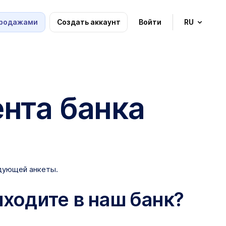
Продажами
Создать аккаунт
Войти
RU
нта банка
едующей анкеты.
иходите в наш банк?