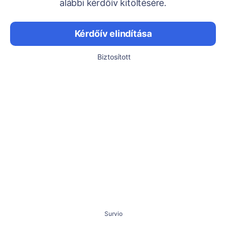
alábbi kérdőív kitöltésére.
Kérdőív elindítása
Biztosított
Survio