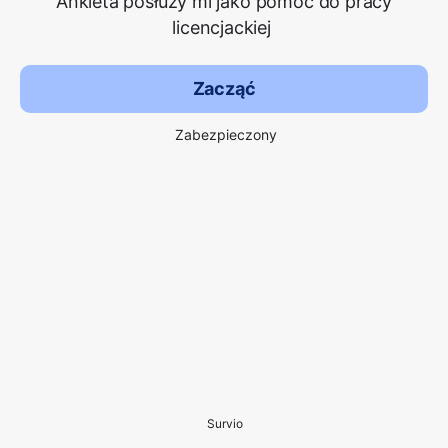
Ankieta posłuży mi jako pomoc do pracy
licencjackiej
Zacząć
Zabezpieczony
Survio