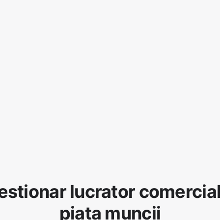
stionar lucrator comercia
piata muncii