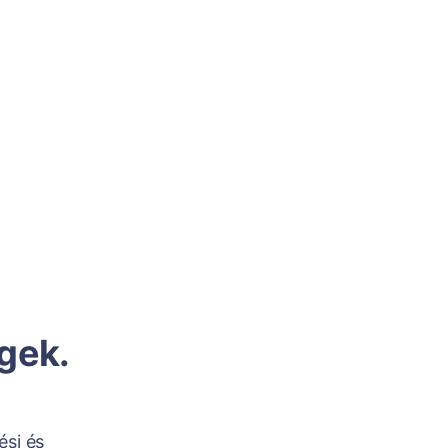
gek.
si és