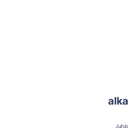
alk
Juhá