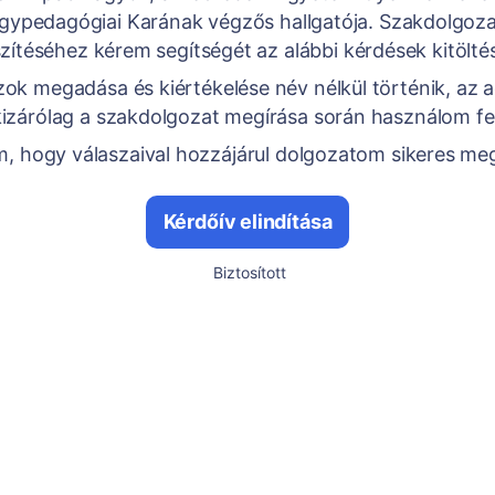
gypedagógiai Karának végzős hallgatója. Szakdolgoz
zítéséhez kérem segítségét az alábbi kérdések kitölté
zok megadása és kiértékelése név nélkül történik, az 
kizárólag a szakdolgozat megírása során használom fel
 hogy válaszaival hozzájárul dolgozatom sikeres me
Kérdőív elindítása
Biztosított