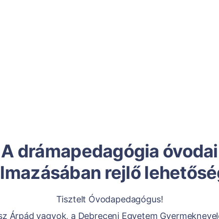
A drámapedagógia óvodai
almazásában rejlő lehetősé
Tisztelt Óvodapedagógus!
sz Árpád vagyok, a Debreceni Egyetem Gyermeknevelé