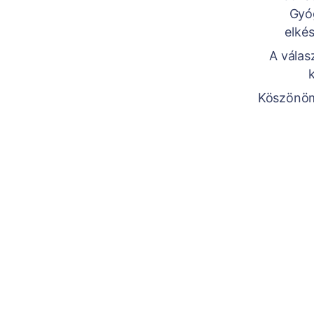
Gyó
elkés
A válas
Köszönöm,