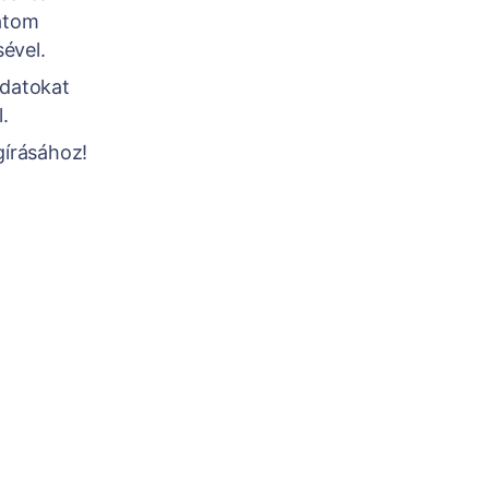
atom
sével.
adatokat
.
gírásához!