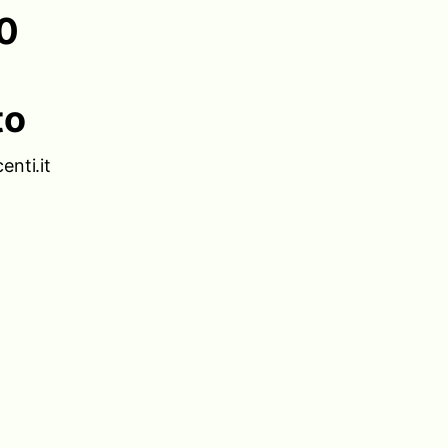
00
to
nti.it