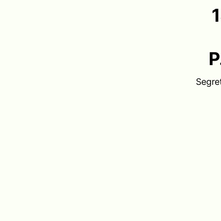
1
P
Segre