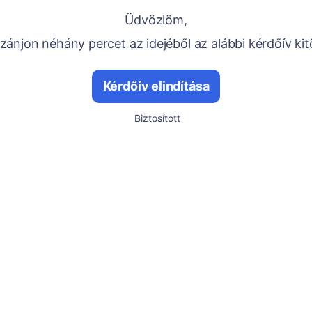
Üdvözlöm,
ánjon néhány percet az idejéből az alábbi kérdőív kit
Kérdőív elindítása
Biztosított