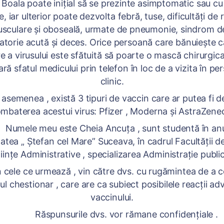
 poate inițial să se prezinte asimptomatic sau cu 
 iar ulterior poate dezvolta febră, tuse, dificultăți de r
usculare și oboseală, urmate de pneumonie, sindrom d
ratorie acută și deces. Orice persoană care bănuiește c
e a virusului este sfătuită să poarte o mască chirurgica
ară sfatul medicului prin telefon în loc de a vizita în p
clinic.
nea , există 3 tipuri de vaccin care ar putea fi de 
mbaterea acestui virus: Pfizer , Moderna și AstraZene
le meu este Cheia Ancuța , sunt studentă în anul 
atea „ Ștefan cel Mare” Suceava, în cadrul Facultății d
iințe Administrative , specializarea Administrație publi
 ce urmează , vin către dvs. cu rugămintea de a 
l chestionar , care are ca subiect posibilele reacții ad
vaccinului.
Răspunsurile dvs. vor rămane confidențiale .