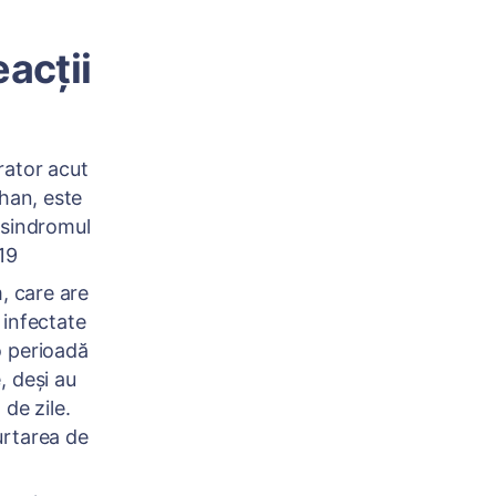
acții
rator acut
an, este
 sindromul
19
 care are
e infectate
o perioadă
, deși au
de zile.
urtarea de