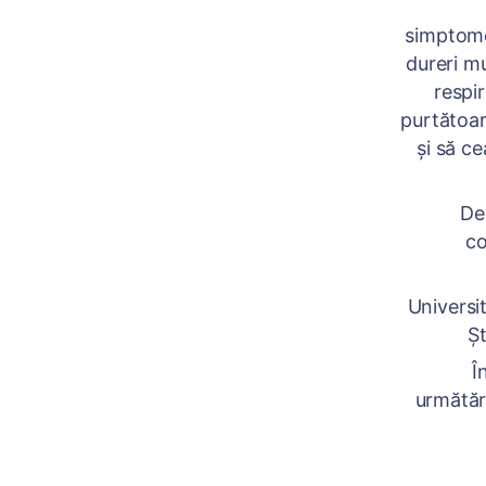
Boala
simptome,
dureri m
respi
purtătoar
și să ce
De aseme
co
Nume
Universit
Șt
În cele
următăru