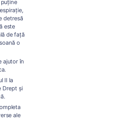
puține
espirație,
e detresă
ă este
lă de față
ersoană o
ajutor în
ca.
II la
e Drept și
că.
completa
verse ale