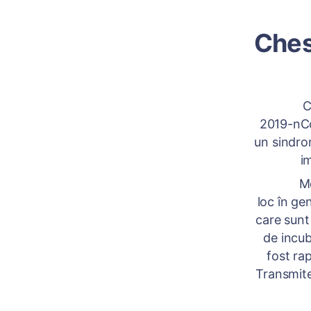
Ches
COVI
2019-nCo
un sindro
i
Modul pr
loc în gen
care sunt
de incub
fost ra
Transmite