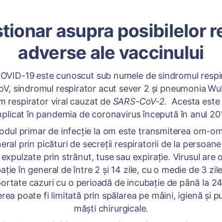
tionar asupra posibilelor re
adverse ale vaccinului
D-19
este cunoscut sub numele de sindromul respi
V, sindromul respirator acut sever 2 și pneumonia
Wuh
m respirator viral cauzat de
SARS-CoV-2.
Acesta este
mplicat în pandemia de coronavirus începută în anul 20
imar de infecție la om este transmiterea om-om,
eral prin picături de secreții respiratorii de la persoan
 expulzate prin strănut, tuse sau expirație. Virusul are 
ație în general de între 2 și 14 zile, cu o medie de 3 zile
portate cazuri cu o perioadă de incubație de până la 24 
rea poate fi limitată prin spălarea pe mâini, igienă și p
măști chirurgicale.