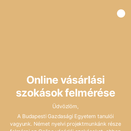
Online vásárlási
szokások felmérése
Üdvözlöm,
A Budapesti Gazdasági Egyetem tanulói
vagyunk. Német nyelvi projektmunkánk része