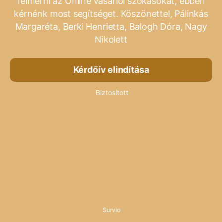
felmérni az Online vásárlói szokásokat, ebben
kérnénk most segítséget. Köszönettel, Pálinkás
Margaréta, Berki Henrietta, Balogh Dóra, Nagy
Nikolett
Kérdőív elindítása
Biztosított
Survio