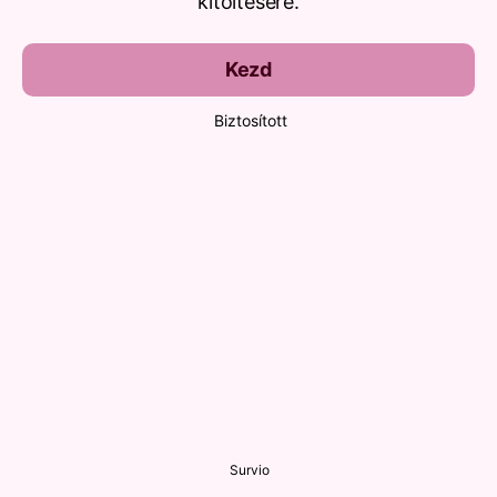
kitöltésére.
Kezd
Biztosított
Survio