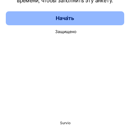
времени, чтобы заполнить эту анкету.
Нача́ть
Защищено
Survio