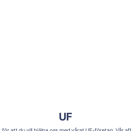
UF
 för att du vill hjälpa oss med vårat UF-företag. Vår af