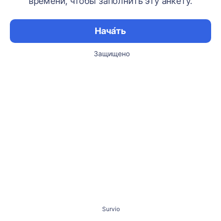
времени, чтобы заполнить эту анкету.
Нача́ть
Защищено
Survio