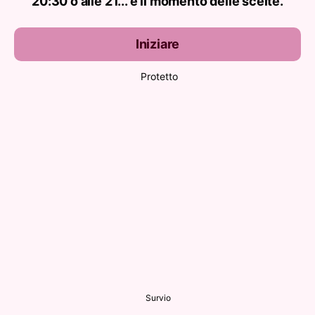
20:30 o alle 21... è il momento d elle scelte.
Iniziare
Protetto
Survio