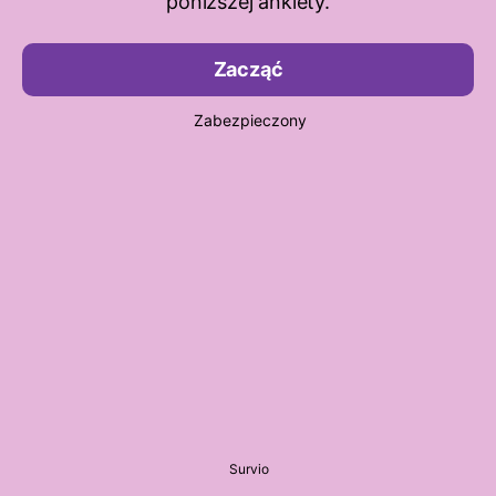
poniższej ankiety.
Zacząć
Zabezpieczony
Survio