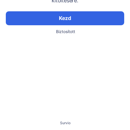
kitöltésére.
Kezd
Biztosított
Survio