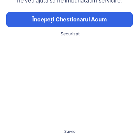
ne veți ajuta să ne îmbunătățim serviciile.
Începeți Chestionarul Acum
Securizat
Survio