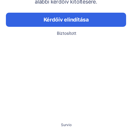
alábbi kérdőív kitöltésére.
Kérdőív elindítása
Biztosított
Survio