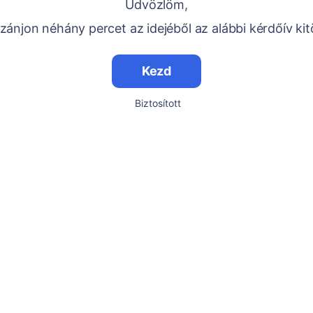
Üdvözlöm,
ánjon néhány percet az idejéből az alábbi kérdőív kit
Kezd
Biztosított