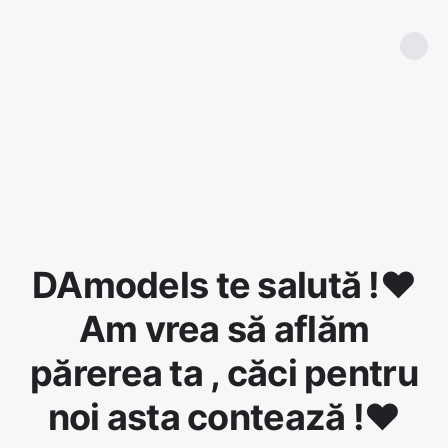
DAmodels te salută !❤️
Am vrea să aflăm
părerea ta , căci pentru
noi asta contează !❤️