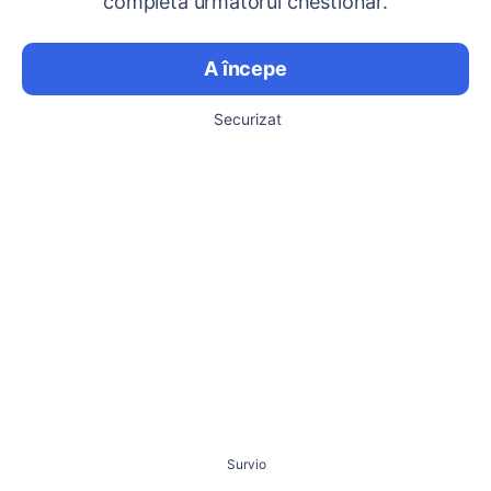
completa următorul chestionar.
A începe
Securizat
Survio