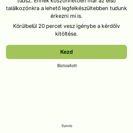
tudsz. Ennek köszönhetően már az első
találkozónkra a lehető legfelkészültebben tudunk
érkezni mi is.
Körülbelül 20 percet vesz igénybe a kérdőív
kitöltése.
Kezd
Biztosított
Survio