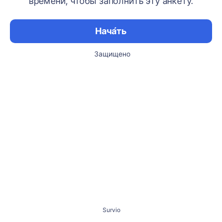
времени, чтобы заполнить эту анкету.
Нача́ть
Защищено
Survio