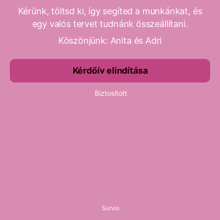
Kérünk, töltsd ki, így segíted a munkánkat, és
egy valós tervet tudnánk összeállítani.
Köszönjünk: Anita és Adri
Kérdőív elindítása
Biztosított
Survio