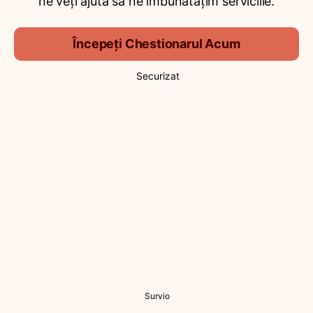
ne veți ajuta să ne îmbunătățim serviciile.
Începeți Chestionarul Acum
Securizat
Survio