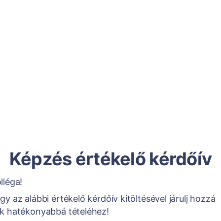
Képzés értékelő kérdőív
lléga!
y az alábbi értékelő kérdőív kitöltésével járulj hozzá
k hatékonyabbá tételéhez!