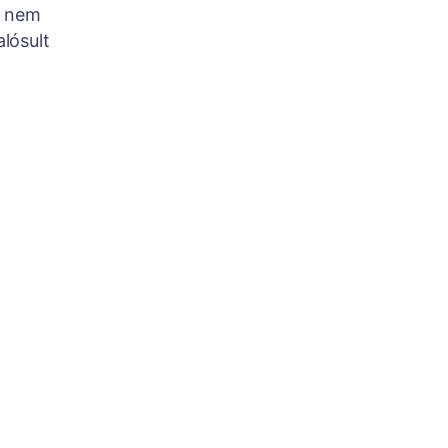
n nem
lósult