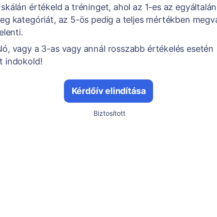
skálán értékeld a tréninget, ahol az 1-es az egyáltalá
meg kategóriát, az 5-ös pedig a teljes mértékben megva
elenti.
ló, vagy a 3-as vagy annál rosszabb értékelés esetén
t indokold!
Kérdőív elindítása
Biztosított