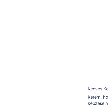
Kedves Ko
Kérem, hog
képzésein