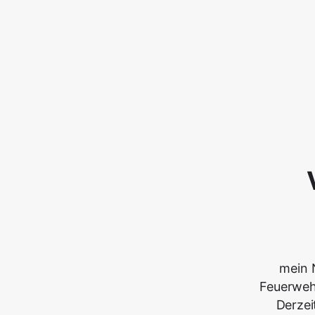
mein N
Feuerwehr
Derzei