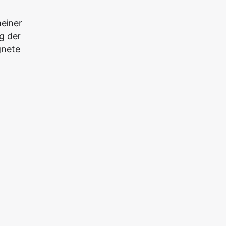
meiner
g der
gnete