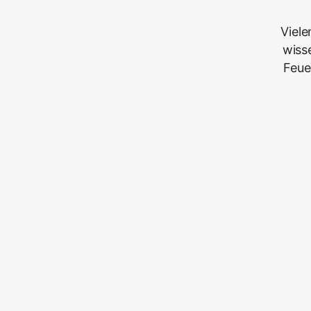
Viele
wiss
Feue