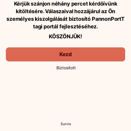
Kérjük szánjon néhány percet kérdőívünk
kitöltésére. Válaszaival hozzájárul az Ön
személyes kiszolgálását biztosító PannonPortT
tagi portál fejlesztéséhez.
KÖSZÖNJÜK!
Kezd
Biztosított
Survio