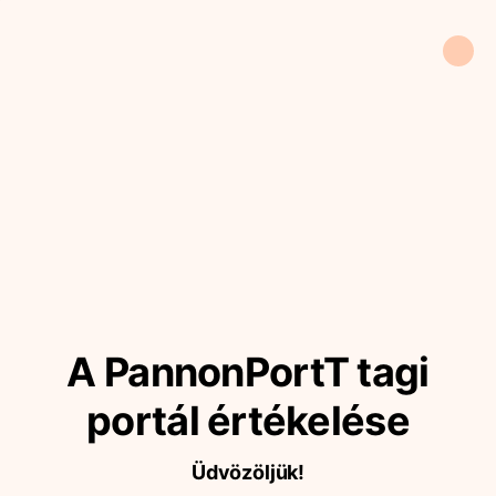
A PannonPortT tagi
portál értékelése
Üdvözöljük!