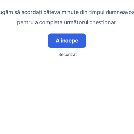
ugăm să acordați câteva minute din timpul dumneavo
pentru a completa următorul chestionar.
A începe
Securizat