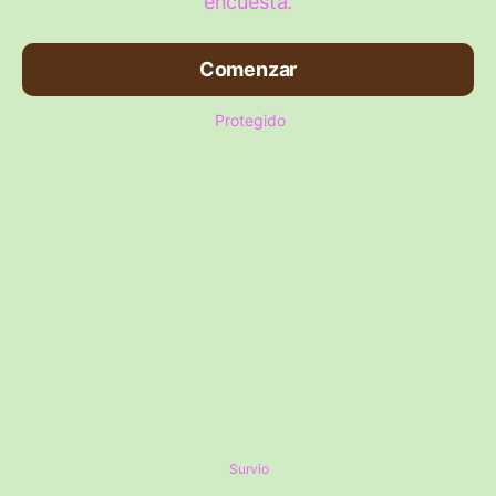
encuesta.
Comenzar
Protegido
Survio