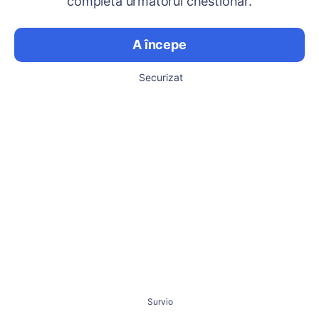
completa următorul chestionar.
A începe
Securizat
Survio